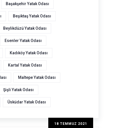
Başakşehir Yatak Odası
ı
Beşiktaş Yatak Odası
Beylikdüzü Yatak Odası
Esenler Yatak Odası
Kadıköy Yatak Odası
Kartal Yatak Odası
dası
Maltepe Yatak Odası
Şişli Yatak Odası
Üsküdar Yatak Odası
18 TEMMUZ 2021