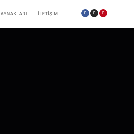
KAYNAKLARI
İLETIŞIM