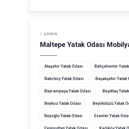
ADMIN
Maltepe Yatak Odası Mobilya
Ataşehir Yatak Odası
Bahçelievler Yata
Bakırköy Yatak Odası
Başakşehir Yatak
Bayrampaşa Yatak Odası
Beşiktaş Yata
Beykoz Yatak Odası
Beylikdüzü Yatak O
Beyoğlu Yatak Odası
Esenler Yatak Oda
Eyüpsultan Yatak Odası
Kadıköy Yatak 