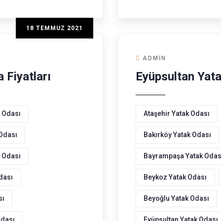
18 TEMMUZ 2021
ADMIN
 Fiyatları
Eyüpsultan Yata
k Odası
Ataşehir Yatak Odası
 Odası
Bakırköy Yatak Odası
k Odası
Bayrampaşa Yatak Odas
dası
Beykoz Yatak Odası
sı
Beyoğlu Yatak Odası
Odası
Eyüpsultan Yatak Odası