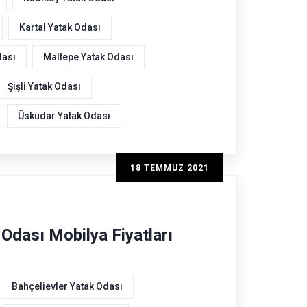
Kartal Yatak Odası
dası
Maltepe Yatak Odası
Şişli Yatak Odası
Üsküdar Yatak Odası
18 TEMMUZ 2021
Odası Mobilya Fiyatları
Bahçelievler Yatak Odası