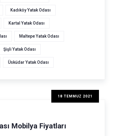
Kadıköy Yatak Odası
Kartal Yatak Odası
dası
Maltepe Yatak Odası
Şişli Yatak Odası
Üsküdar Yatak Odası
18 TEMMUZ 2021
ası Mobilya Fiyatları