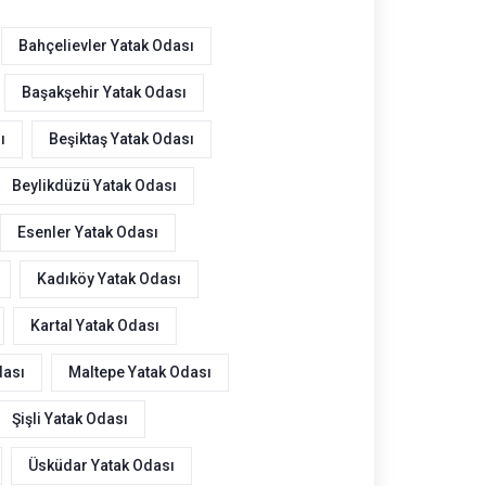
Bahçelievler Yatak Odası
Başakşehir Yatak Odası
ı
Beşiktaş Yatak Odası
Beylikdüzü Yatak Odası
Esenler Yatak Odası
Kadıköy Yatak Odası
Kartal Yatak Odası
dası
Maltepe Yatak Odası
Şişli Yatak Odası
Üsküdar Yatak Odası