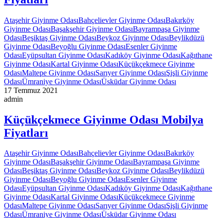
Ataşehir Giyinme Odası
Bahçelievler Giyinme Odası
Bakırköy
Giyinme Odası
Başakşehir Giyinme Odası
Bayrampaşa Giyinme
Odası
Beşiktaş Giyinme Odası
Beykoz Giyinme Odası
Beylikdüzü
Giyinme Odası
Beyoğlu Giyinme Odası
Esenler Giyinme
Odası
Eyüpsultan Giyinme Odası
Kadıköy Giyinme Odası
Kağıthane
Giyinme Odası
Kartal Giyinme Odası
Küçükçekmece Giyinme
Odası
Maltepe Giyinme Odası
Sarıyer Giyinme Odası
Şişli Giyinme
Odası
Ümraniye Giyinme Odası
Üsküdar Giyinme Odası
17 Temmuz 2021
admin
Küçükçekmece Giyinme Odası Mobilya
Fiyatları
Ataşehir Giyinme Odası
Bahçelievler Giyinme Odası
Bakırköy
Giyinme Odası
Başakşehir Giyinme Odası
Bayrampaşa Giyinme
Odası
Beşiktaş Giyinme Odası
Beykoz Giyinme Odası
Beylikdüzü
Giyinme Odası
Beyoğlu Giyinme Odası
Esenler Giyinme
Odası
Eyüpsultan Giyinme Odası
Kadıköy Giyinme Odası
Kağıthane
Giyinme Odası
Kartal Giyinme Odası
Küçükçekmece Giyinme
Odası
Maltepe Giyinme Odası
Sarıyer Giyinme Odası
Şişli Giyinme
Odası
Ümraniye Giyinme Odası
Üsküdar Giyinme Odası