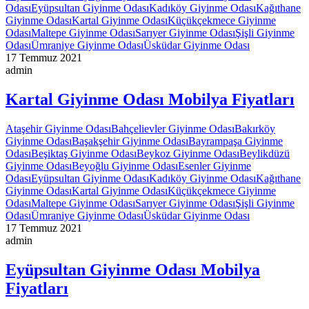
Odası
Eyüpsultan Giyinme Odası
Kadıköy Giyinme Odası
Kağıthane
Giyinme Odası
Kartal Giyinme Odası
Küçükçekmece Giyinme
Odası
Maltepe Giyinme Odası
Sarıyer Giyinme Odası
Şişli Giyinme
Odası
Ümraniye Giyinme Odası
Üsküdar Giyinme Odası
17 Temmuz 2021
admin
Kartal Giyinme Odası Mobilya Fiyatları
Ataşehir Giyinme Odası
Bahçelievler Giyinme Odası
Bakırköy
Giyinme Odası
Başakşehir Giyinme Odası
Bayrampaşa Giyinme
Odası
Beşiktaş Giyinme Odası
Beykoz Giyinme Odası
Beylikdüzü
Giyinme Odası
Beyoğlu Giyinme Odası
Esenler Giyinme
Odası
Eyüpsultan Giyinme Odası
Kadıköy Giyinme Odası
Kağıthane
Giyinme Odası
Kartal Giyinme Odası
Küçükçekmece Giyinme
Odası
Maltepe Giyinme Odası
Sarıyer Giyinme Odası
Şişli Giyinme
Odası
Ümraniye Giyinme Odası
Üsküdar Giyinme Odası
17 Temmuz 2021
admin
Eyüpsultan Giyinme Odası Mobilya
Fiyatları