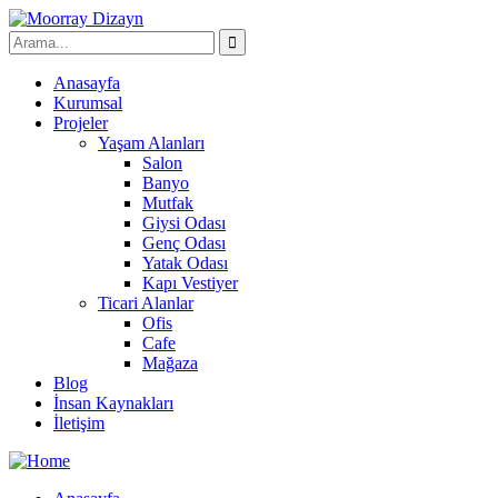
Anasayfa
Kurumsal
Projeler
Yaşam Alanları
Salon
Banyo
Mutfak
Giysi Odası
Genç Odası
Yatak Odası
Kapı Vestiyer
Ticari Alanlar
Ofis
Cafe
Mağaza
Blog
İnsan Kaynakları
İletişim