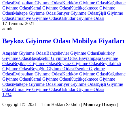
Odası
Eyüpsultan Giyinme Odası
Kadıköy Giyinme Odası
Kağıthane
Giyinme Odası
Kartal Giyinme Odası
Küçükçekmece Giyinme
Odası
Maltepe Giyinme Odası
Sarıyer Giyinme Odası
Şişli Giyinme
Odası
Ümraniye Giyinme Odası
Üsküdar Giyinme Odası
17 Temmuz 2021
admin
Beykoz Giyinme Odası Mobilya Fiyatları
Ataşehir Giyinme Odası
Bahçelievler Giyinme Odası
Bakırköy
Giyinme Odası
Başakşehir Giyinme Odası
Bayrampaşa Giyinme
Odası
Beşiktaş Giyinme Odası
Beykoz Giyinme Odası
Beylikdüzü
Giyinme Odası
Beyoğlu Giyinme Odası
Esenler Giyinme
Odası
Eyüpsultan Giyinme Odası
Kadıköy Giyinme Odası
Kağıthane
Giyinme Odası
Kartal Giyinme Odası
Küçükçekmece Giyinme
Odası
Maltepe Giyinme Odası
Sarıyer Giyinme Odası
Şişli Giyinme
Odası
Ümraniye Giyinme Odası
Üsküdar Giyinme Odası
1
2
3
4
Copyright © 2021 – Tüm Hakları Saklıdır |
Moorray Dizayn
|