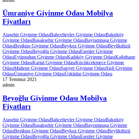
admin
Ümraniye Giyinme Odası Mobilya
Fiyatları
Ataşehir Giyinme Odası
Bahçelievler Giyinme Odası
Bakırköy
Giyinme Odası
Başakşehir Giyinme Odası
Bayrampaşa Giyinme
Odası
Beşiktaş Giyinme Odası
Beykoz Giyinme Odası
Beylikdüzü
Giyinme Odası
Beyoğlu Giyinme Odası
Esenler Giyinme
Odası
Eyüpsultan Giyinme Odası
Kadıköy Giyinme Odası
Kağıthane
Giyinme Odası
Kartal Giyinme Odası
Küçükçekmece Giyinme
Odası
Maltepe Giyinme Odası
Sarıyer Giyinme Odası
Şişli Giyinme
Odası
Ümraniye Giyinme Odası
Üsküdar Giyinme Odası
17 Temmuz 2021
admin
Beyoğlu Giyinme Odası Mobilya
Fiyatları
Ataşehir Giyinme Odası
Bahçelievler Giyinme Odası
Bakırköy
Giyinme Odası
Başakşehir Giyinme Odası
Bayrampaşa Giyinme
Odası
Beşiktaş Giyinme Odası
Beykoz Giyinme Odası
Beylikdüzü
Giyinme Odası
Beyoğlu Giyinme Odası
Esenler Giyinme