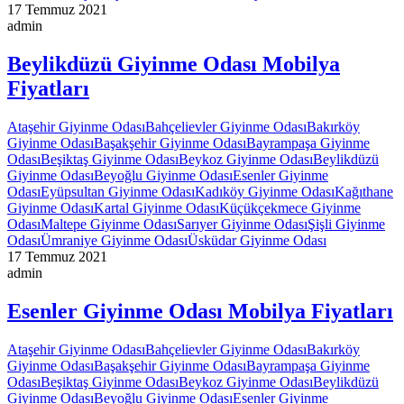
17 Temmuz 2021
admin
Beylikdüzü Giyinme Odası Mobilya
Fiyatları
Ataşehir Giyinme Odası
Bahçelievler Giyinme Odası
Bakırköy
Giyinme Odası
Başakşehir Giyinme Odası
Bayrampaşa Giyinme
Odası
Beşiktaş Giyinme Odası
Beykoz Giyinme Odası
Beylikdüzü
Giyinme Odası
Beyoğlu Giyinme Odası
Esenler Giyinme
Odası
Eyüpsultan Giyinme Odası
Kadıköy Giyinme Odası
Kağıthane
Giyinme Odası
Kartal Giyinme Odası
Küçükçekmece Giyinme
Odası
Maltepe Giyinme Odası
Sarıyer Giyinme Odası
Şişli Giyinme
Odası
Ümraniye Giyinme Odası
Üsküdar Giyinme Odası
17 Temmuz 2021
admin
Esenler Giyinme Odası Mobilya Fiyatları
Ataşehir Giyinme Odası
Bahçelievler Giyinme Odası
Bakırköy
Giyinme Odası
Başakşehir Giyinme Odası
Bayrampaşa Giyinme
Odası
Beşiktaş Giyinme Odası
Beykoz Giyinme Odası
Beylikdüzü
Giyinme Odası
Beyoğlu Giyinme Odası
Esenler Giyinme