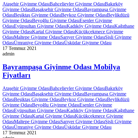
Ataşehir Giyinme Odası
Bahçelievler Giyinme Odası
Bakırköy
Giyinme Odası
Başakşehir Giyinme Odası
Bayrampaşa Giyinme
Odası
Beşiktaş Giyinme Odası
Beykoz Giyinme Odası
Beylikdüzü
Giyinme Odası
Beyoğlu Giyinme Odası
Esenler Giyinme
Odası
Eyüpsultan Giyinme Odası
Kadıköy Giyinme Odası
Kağıthane
Giyinme Odası
Kartal Giyinme Odası
Küçükçekmece Giyinme
Odası
Maltepe Giyinme Odası
Sarıyer Giyinme Odası
Şişli Giyinme
Odası
Ümraniye Giyinme Odası
Üsküdar Giyinme Odası
17 Temmuz 2021
admin
Bayrampaşa Giyinme Odası Mobilya
Fiyatları
Ataşehir Giyinme Odası
Bahçelievler Giyinme Odası
Bakırköy
Giyinme Odası
Başakşehir Giyinme Odası
Bayrampaşa Giyinme
Odası
Beşiktaş Giyinme Odası
Beykoz Giyinme Odası
Beylikdüzü
Giyinme Odası
Beyoğlu Giyinme Odası
Esenler Giyinme
Odası
Eyüpsultan Giyinme Odası
Kadıköy Giyinme Odası
Kağıthane
Giyinme Odası
Kartal Giyinme Odası
Küçükçekmece Giyinme
Odası
Maltepe Giyinme Odası
Sarıyer Giyinme Odası
Şişli Giyinme
Odası
Ümraniye Giyinme Odası
Üsküdar Giyinme Odası
17 Temmuz 2021