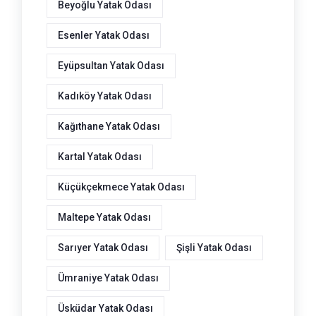
Beyoğlu Yatak Odası
Esenler Yatak Odası
Eyüpsultan Yatak Odası
Kadıköy Yatak Odası
Kağıthane Yatak Odası
Kartal Yatak Odası
Küçükçekmece Yatak Odası
Maltepe Yatak Odası
Sarıyer Yatak Odası
Şişli Yatak Odası
Ümraniye Yatak Odası
Üsküdar Yatak Odası