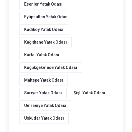
Esenler Yatak Odası
Eyüpsultan Yatak Odası
Kadıköy Yatak Odası
Kağıthane Yatak Odası
Kartal Yatak Odası
Küçükçekmece Yatak Odası
Maltepe Yatak Odası
Sarıyer Yatak Odası
Şişli Yatak Odası
Ümraniye Yatak Odası
Üsküdar Yatak Odası