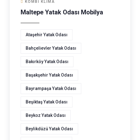
KOMBI KLIMA
Maltepe Yatak Odası Mobilya
Ataşehir Yatak Odası
Bahçelievler Yatak Odası
Bakırköy Yatak Odası
Başakşehir Yatak Odası
Bayrampaşa Yatak Odası
Beşiktaş Yatak Odası
Beykoz Yatak Odası
Beylikdüzü Yatak Odası