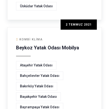
Üsküdar Yatak Odası
2 TEMMUZ 2021
KOMBI KLIMA
Beykoz Yatak Odası Mobilya
Ataşehir Yatak Odası
Bahçelievler Yatak Odası
Bakırköy Yatak Odası
Başakşehir Yatak Odası
Bayrampaşa Yatak Odası