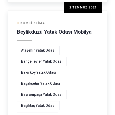
2 TEMMUZ 2021
KOMBI KLIMA
Beylikdüzü Yatak Odası Mobilya
Ataşehir Yatak Odası
Bahçelievler Yatak Odası
Bakırköy Yatak Odası
Başakşehir Yatak Odası
Bayrampaşa Yatak Odası
Beşiktaş Yatak Odası