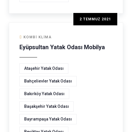
2 TEMMUZ 2021
KOMBI KLIMA
Eyüpsultan Yatak Odası Mobilya
Ataşehir Yatak Odası
Bahçelievler Yatak Odası
Bakırköy Yatak Odası
Başakşehir Yatak Odası
Bayrampaşa Yatak Odası
Beşiktaş Yatak Odası