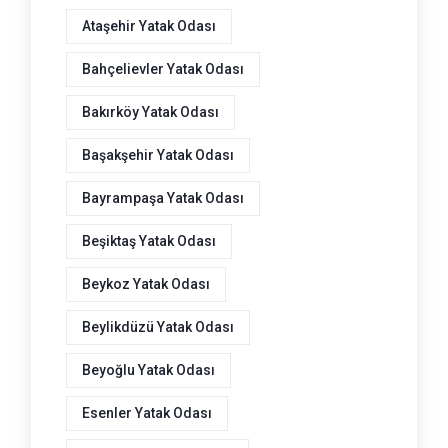
Ataşehir Yatak Odası
Bahçelievler Yatak Odası
Bakırköy Yatak Odası
Başakşehir Yatak Odası
Bayrampaşa Yatak Odası
Beşiktaş Yatak Odası
Beykoz Yatak Odası
Beylikdüzü Yatak Odası
Beyoğlu Yatak Odası
Esenler Yatak Odası