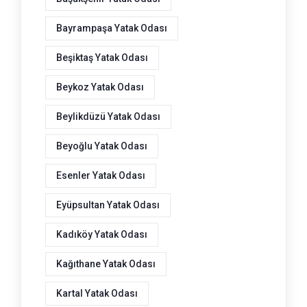
Bayrampaşa Yatak Odası
Beşiktaş Yatak Odası
Beykoz Yatak Odası
Beylikdüzü Yatak Odası
Beyoğlu Yatak Odası
Esenler Yatak Odası
Eyüpsultan Yatak Odası
Kadıköy Yatak Odası
Kağıthane Yatak Odası
Kartal Yatak Odası