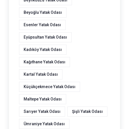
Beylikdüzü Yatak Odası
Beyoğlu Yatak Odası
Esenler Yatak Odası
Eyüpsultan Yatak Odası
Kadıköy Yatak Odası
Kağıthane Yatak Odası
Kartal Yatak Odası
Küçükçekmece Yatak Odası
Maltepe Yatak Odası
Sarıyer Yatak Odası
Şişli Yatak Odası
Ümraniye Yatak Odası