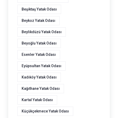
Beşiktaş Yatak Odası
Beykoz Yatak Odası
Beylikdüzü Yatak Odası
Beyoğlu Yatak Odası
Esenler Yatak Odası
Eyüpsultan Yatak Odası
Kadıköy Yatak Odası
Kağıthane Yatak Odası
Kartal Yatak Odası
Küçükçekmece Yatak Odası