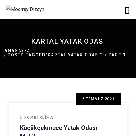
KARTAL YATAK ODASI
ANASAYFA
POSTS TAGGED"KARTAL YATAK ODASI"
PAGE 3
2 TEMMUZ 2021
KOMBI KLIMA
Küçükçekmece Yatak Odası