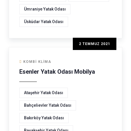
Ümraniye Yatak Odası
Üsküdar Yatak Odası
2 TEMMUZ 2021
KOMBI KLIMA
Esenler Yatak Odası Mobilya
Ataşehir Yatak Odası
Bahçelievler Yatak Odası
Bakırköy Yatak Odası
Başakşehir Yatak Odası