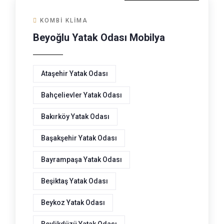
KOMBI KLIMA
Beyoğlu Yatak Odası Mobilya
Ataşehir Yatak Odası
Bahçelievler Yatak Odası
Bakırköy Yatak Odası
Başakşehir Yatak Odası
Bayrampaşa Yatak Odası
Beşiktaş Yatak Odası
Beykoz Yatak Odası