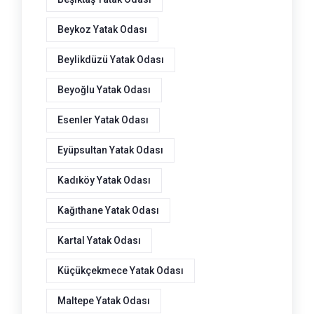
Beykoz Yatak Odası
Beylikdüzü Yatak Odası
Beyoğlu Yatak Odası
Esenler Yatak Odası
Eyüpsultan Yatak Odası
Kadıköy Yatak Odası
Kağıthane Yatak Odası
Kartal Yatak Odası
Küçükçekmece Yatak Odası
Maltepe Yatak Odası