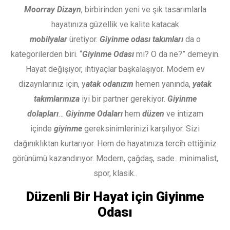
Moorray Dizayn
, birbirinden yeni ve şık tasarımlarla
hayatınıza güzellik ve kalite katacak
mobilyalar
üretiyor.
Giyinme odası takımları
da o
kategorilerden biri. “
Giyinme Odası
mı? O da ne?” demeyin.
Hayat değişiyor, ihtiyaçlar başkalaşıyor. Modern ev
dizaynlarınız için, y
atak odanızın
hemen yanında,
yatak
takımlarınıza
iyi bir partner gerekiyor.
Giyinme
dolapları
…
Giyinme Odaları
hem
düzen
ve intizam
içinde
giyinme
gereksinimlerinizi karşılıyor. Sizi
dağınıklıktan kurtarıyor. Hem de hayatınıza tercih ettiğiniz
görünümü kazandırıyor. Modern, çağdaş, sade.. minimalist,
spor, klasik..
Düzenli Bir Hayat için Giyinme
Odası