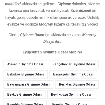
modülleri
, aklınızda ne gelirse…
Giyinme dolapları
, size ne
lazımsa onu taşıyacak ve saklayacak. Size
düzenli
bir
hayatı, geniş depolama imkanları sunarak verecek. Üstelik,
evinize ve odanıza
Moorray Dizayn
kalitesini taşıyacak!
Çünkü,
Giyinme Odası
için aklınızda ne varsa,
Moorray
Dizayn’da..
.
Eyüpsultan Giyinme Odası Mobilya
Ataşehir Giyinme Odası
Bahçelievler Giyinme Odası
Bakırköy Giyinme Odası
Başakşehir Giyinme Odası
Bayrampaşa Giyinme Odası
Beşiktaş Giyinme Odası
Beykoz Giyinme Odası
Beylikdüzü Giyinme Odası
Beyoğlu Giyinme Odası
Esenler Giyinme Odası