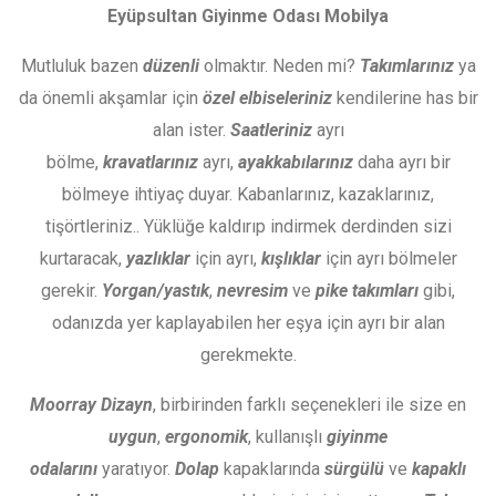
Eyüpsultan Giyinme Odası Mobilya
Mutluluk bazen
düzenli
olmaktır. Neden mi?
Takımlarınız
ya
da önemli akşamlar için
özel elbiseleriniz
kendilerine has bir
alan ister.
Saatleriniz
ayrı
bölme,
kravatlarınız
ayrı,
ayakkabılarınız
daha ayrı bir
bölmeye ihtiyaç duyar. Kabanlarınız, kazaklarınız,
tişörtleriniz.. Yüklüğe kaldırıp indirmek derdinden sizi
kurtaracak,
yazlıklar
için ayrı,
kışlıklar
için ayrı bölmeler
gerekir.
Yorgan/yastık
,
nevresim
ve
pike takımları
gibi,
odanızda yer kaplayabilen her eşya için ayrı bir alan
gerekmekte.
Moorray Dizayn
, birbirinden farklı seçenekleri ile size en
uygun
,
ergonomik
, kullanışlı
giyinme
odalarını
yaratıyor.
Dolap
kapaklarında
sürgülü
ve
kapaklı