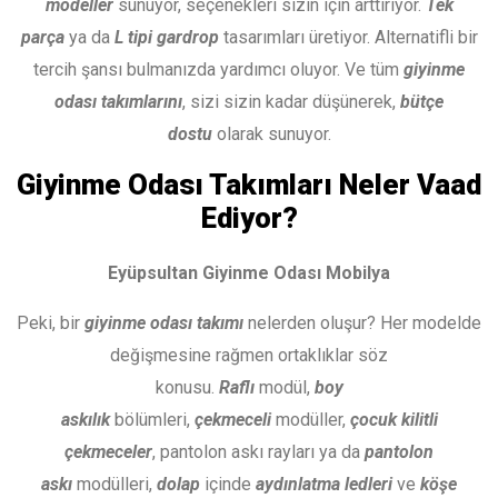
modeller
sunuyor, seçenekleri sizin için arttırıyor.
Tek
parça
ya da
L tipi gardrop
tasarımları üretiyor. Alternatifli bir
tercih şansı bulmanızda yardımcı oluyor. Ve tüm
giyinme
odası takımlarını
, sizi sizin kadar düşünerek,
bütçe
dostu
olarak sunuyor.
Giyinme Odası Takımları Neler Vaad
Ediyor?
Eyüpsultan Giyinme Odası Mobilya
Peki, bir
giyinme odası takımı
nelerden oluşur? Her modelde
değişmesine rağmen ortaklıklar söz
konusu.
Raflı
modül,
boy
askılık
bölümleri,
çekmeceli
modüller,
çocuk kilitli
çekmeceler
, pantolon askı rayları ya da
pantolon
askı
modülleri,
dolap
içinde
aydınlatma ledleri
ve
köşe